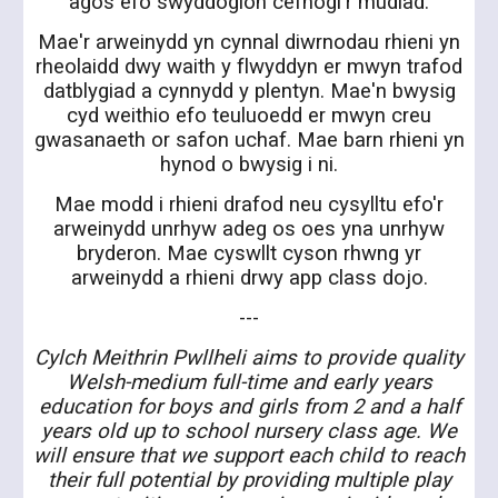
agos efo swyddogion cefnogi'r mudiad.
Mae'r arweinydd yn cynnal diwrnodau rhieni yn
rheolaidd dwy waith y flwyddyn er mwyn trafod
datblygiad a cynnydd y plentyn. Mae'n bwysig
cyd weithio efo teuluoedd er mwyn creu
gwasanaeth or safon uchaf. Mae barn rhieni yn
hynod o bwysig i ni.
Mae modd i rhieni drafod neu cysylltu efo'r
arweinydd unrhyw adeg os oes yna unrhyw
bryderon. Mae cyswllt cyson rhwng yr
arweinydd a rhieni drwy app class dojo.
---
Cylch Meithrin Pwllheli aims to provide quality
Welsh-medium full-time and early years
education for boys and girls from 2 and a half
years old up to school nursery class age. We
will ensure that we support each child to reach
their full potential by providing multiple play