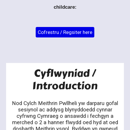
childcare:
Cofrestru / Regsiter here
Cyflwyniad /
Introduction
Nod Cylch Meithrin Pwllheli yw darparu gofal
sesiynol ac addysg blynyddoedd cynnar
cyfrwng Cymraeg o ansawdd i fechgyn a
merched o 2 a hanner flwydd oed hyd at oed
dosbarth Meithrin ysgol. Byddwn yn gwneud