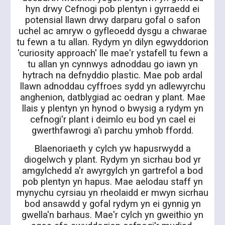
hyn drwy Cefnogi pob plentyn i gyrraedd ei
potensial llawn drwy darparu gofal o safon
uchel ac amryw o gyfleoedd dysgu a chwarae
tu fewn a tu allan. Rydym yn dilyn egwyddorion
'curiosity approach' lle mae'r ystafell tu fewn a
tu allan yn cynnwys adnoddau go iawn yn
hytrach na defnyddio plastic. Mae pob ardal
llawn adnoddau cyffroes sydd yn adlewyrchu
anghenion, datblygiad ac oedran y plant. Mae
llais y plentyn yn hynod o bwysig a rydym yn
cefnogi'r plant i deimlo eu bod yn cael ei
gwerthfawrogi a'i parchu ymhob ffordd.
Blaenoriaeth y cylch yw hapusrwydd a
diogelwch y plant. Rydym yn sicrhau bod yr
amgylchedd a'r awyrgylch yn gartrefol a bod
pob plentyn yn hapus. Mae aelodau staff yn
mynychu cyrsiau yn rheolaidd er mwyn sicrhau
bod ansawdd y gofal rydym yn ei gynnig yn
gwella'n barhaus. Mae'r cylch yn gweithio yn