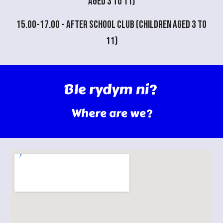
aged 3 to 11)
1
5
.00-1
7
.00 -
After school club (children aged 3 to
11)
Ble rydym ni?
Where are we?